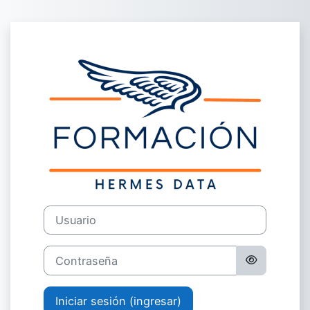
Saltar al contenido principal
Ingresar a For
Usuario
Contraseña
Iniciar sesión (ingresar)