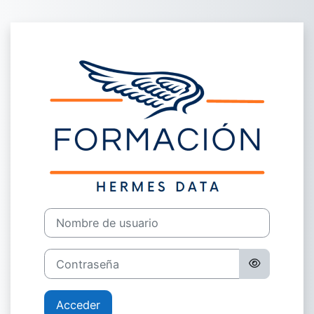
Salta al contenido principal
Entrar a Forma
Nombre de usuario
Contraseña
Acceder