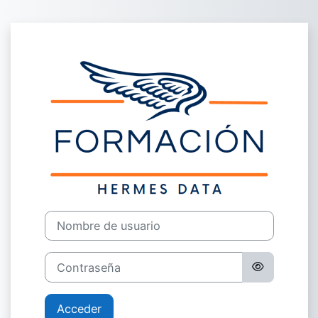
Salta al contenido principal
Entrar a Forma
Nombre de usuario
Contraseña
Acceder