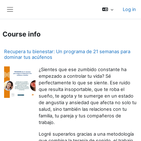
Skip to main content
Log in
Side panel
Course info
Recupera tu bienestar: Un programa de 21 semanas para
dominar tus acúfenos
¿Sientes que ese zumbido constante ha
empezado a controlar tu vida? Sé
perfectamente lo que se siente. Ese ruido
que resulta insoportable, que te roba el
sueño, te agota y te sumerge en un estado
de angustia y ansiedad que afecta no solo tu
salud, sino también las relaciones con tu
familia, tu pareja y tus compañeros de
trabajo.
Logré superarlos gracias a una metodología
que combina la terapia de sonido, el trabajo